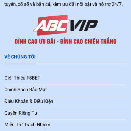
tuyến, xổ số và bắn cá, kèm ưu đãi nổi bật và hỗ trợ 24/7.
VỀ CHÚNG TÔI
Giới Thiệu F8BET
Chính Sách Bảo Mật
Điều Khoản & Điều Kiện
Quyền Riêng Tư
Miễn Trừ Trách Nhiệm