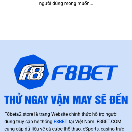
người dùng mong muốn...
F8beta2.store là trang Website chính thức hỗ trợ người
dùng truy cập hệ thống
F8BET
tại Việt Nam. F8BET.COM
cung cấp dữ liệu về cá cược thể thao, eSports, casino trực