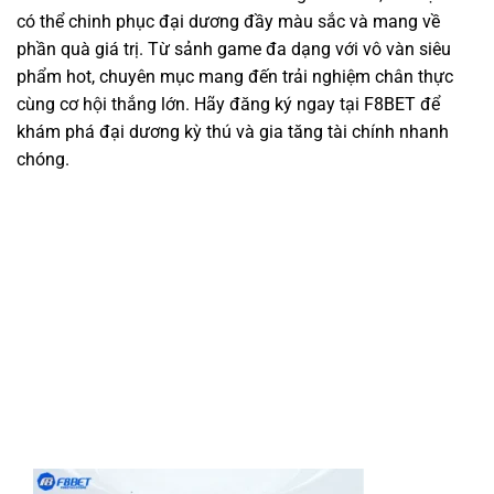
có thể chinh phục đại dương đầy màu sắc và mang về
phần quà giá trị. Từ sảnh game đa dạng với vô vàn siêu
phẩm hot, chuyên mục mang đến trải nghiệm chân thực
cùng cơ hội thắng lớn. Hãy đăng ký ngay tại F8BET để
khám phá đại dương kỳ thú và gia tăng tài chính nhanh
chóng.