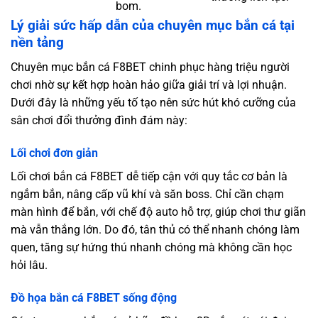
bom.
Lý giải sức hấp dẫn của chuyên mục bắn cá tại
nền tảng
Chuyên mục bắn cá F8BET chinh phục hàng triệu người
chơi nhờ sự kết hợp hoàn hảo giữa giải trí và lợi nhuận.
Dưới đây là những yếu tố tạo nên sức hút khó cưỡng của
sân chơi đổi thưởng đình đám này:
Lối chơi đơn giản
Lối chơi bắn cá F8BET dễ tiếp cận với quy tắc cơ bản là
ngắm bắn, nâng cấp vũ khí và săn boss. Chỉ cần chạm
màn hình để bắn, với chế độ auto hỗ trợ, giúp chơi thư giãn
mà vẫn thắng lớn. Do đó, tân thủ có thể nhanh chóng làm
quen, tăng sự hứng thú nhanh chóng mà không cần học
hỏi lâu.
Đồ họa bắn cá F8BET sống động