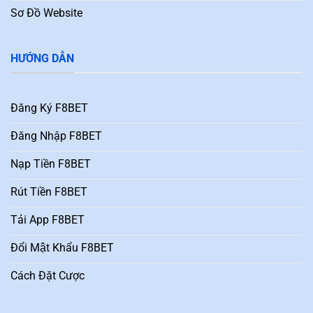
Sơ Đồ Website
HƯỚNG DẪN
Đăng Ký F8BET
Đăng Nhập F8BET
Nạp Tiền F8BET
Rút Tiền F8BET
Tải App F8BET
Đổi Mật Khẩu F8BET
Cách Đặt Cược