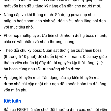
mất vốn ban đầu, tăng kỹ năng dần dần cho người mới.
Nâng cấp vũ khí thông minh: Sử dụng power-up như
railgun hoặc bom cho sinh vật đặc biệt, tránh lãng phí đạn
với mục tiêu nhỏ.
Phối hợp multiplayer: Ưu tiên chơi nhóm để hạ boss nhanh,
chia sẻ vật phẩm và nhân thưởng chung.
Theo dõi chu kỳ boss: Quan sát thời gian xuất hiện boss
(thường 5-10 phút) để chuẩn bị vũ khí mạnh. Điều này giúp
thành viên chuẩn bị đầy đủ tài nguyên kịp thời, tăng tỷ lệ
hạ boss cũng như tối ưu thưởng nhận được.
Áp dụng khuyến mãi: Tận dụng các sự kiện khuyến mãi
được nhà cái cập nhật như nạp đầu hoặc hoàn trả để tăng
vốn miễn phí.
Kết luận
Bắn cá F8BET là sân chơi đổi thưởng đỉnh cao, nơi hội viên