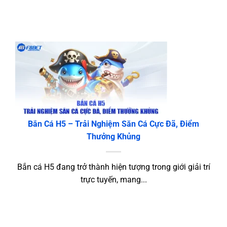
Bắn Cá H5 – Trải Nghiệm Săn Cá Cực Đã, Điểm
Thưởng Khủng
Bắn cá H5 đang trở thành hiện tượng trong giới giải trí
trực tuyến, mang...