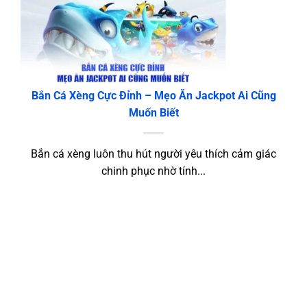
Bắn Cá Xèng Cực Đỉnh – Mẹo Ăn Jackpot Ai Cũng
Muốn Biết
Bắn cá xèng luôn thu hút người yêu thích cảm giác
chinh phục nhờ tính...