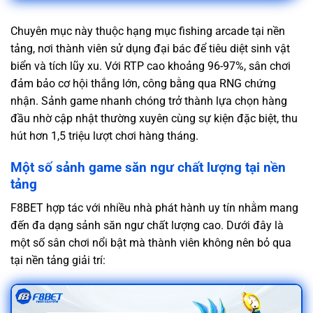
Chuyên mục này thuộc hạng mục fishing arcade tại nền
tảng, nơi thành viên sử dụng đại bác để tiêu diệt sinh vật
biển và tích lũy xu. Với RTP cao khoảng 96-97%, sân chơi
đảm bảo cơ hội thắng lớn, công bằng qua RNG chứng
nhận. Sảnh game nhanh chóng trở thành lựa chọn hàng
đầu nhờ cập nhật thường xuyên cùng sự kiện đặc biệt, thu
hút hơn 1,5 triệu lượt chơi hàng tháng.
Một số sảnh game săn ngư chất lượng tại nền
tảng
F8BET hợp tác với nhiều nhà phát hành uy tín nhằm mang
đến đa dạng sảnh săn ngư chất lượng cao. Dưới đây là
một số sân chơi nổi bật mà thành viên không nên bỏ qua
tại nền tảng giải trí: