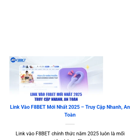
Link Vào F8BET Mới Nhất 2025 – Truy Cập Nhanh, An
Toàn
Link vào F8BET chính thức năm 2025 luôn là mối