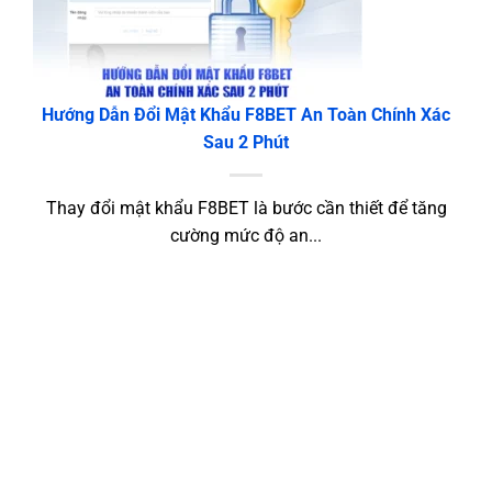
Hướng Dẫn Đổi Mật Khẩu F8BET An Toàn Chính Xác
Sau 2 Phút
Thay đổi mật khẩu F8BET là bước cần thiết để tăng
cường mức độ an...