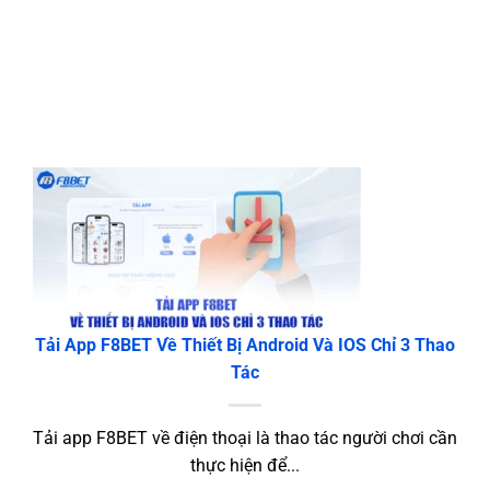
Tải App F8BET Về Thiết Bị Android Và IOS Chỉ 3 Thao
Tác
Tải app F8BET về điện thoại là thao tác người chơi cần
thực hiện để...