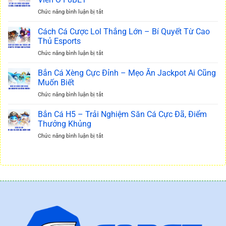
Có
ở
Chức năng bình luận bị tắt
Thực
Sổ
Sự
Tay
Cách Cá Cược Lol Thắng Lớn – Bí Quyết Từ Cao
An
Cá
Toàn?
Thủ Esports
Cược
Giải
ở
Chức năng bình luận bị tắt
Liên
Đáp
Cách
Quân
Chi
Cá
Bắn Cá Xèng Cực Đỉnh – Mẹo Ăn Jackpot Ai Cũng
Từ
Tiết
Cược
A
Muốn Biết
Từ
Lol
Đến
F8BET
ở
Chức năng bình luận bị tắt
Thắng
Z
Bắn
Lớn
Cho
Cá
Bắn Cá H5 – Trải Nghiệm Săn Cá Cực Đã, Điểm
–
Hội
Xèng
Bí
Thưởng Khủng
Viên
Cực
Quyết
Ở
ở
Chức năng bình luận bị tắt
Đỉnh
Từ
F8BET
Bắn
–
Cao
Cá
Mẹo
Thủ
H5
Ăn
Esports
–
Jackpot
Trải
Ai
Nghiệm
Cũng
Săn
Muốn
Cá
Biết
Cực
Đã,