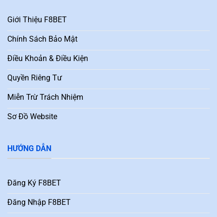
Giới Thiệu F8BET
Chính Sách Bảo Mật
Điều Khoản & Điều Kiện
Quyền Riêng Tư
Miễn Trừ Trách Nhiệm
Sơ Đồ Website
HƯỚNG DẪN
Đăng Ký F8BET
Đăng Nhập F8BET