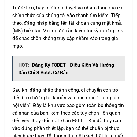
Trước tiên, hãy mở trình duyệt và nhập đúng địa chỉ
chính thức của chúng tôi vào thanh tìm kiếm. Tiếp
theo, đăng nhập bằng tên tài khoản cùng mật khẩu
(MK) hiện tại. Mọi người cần kiểm tra kỹ đường link
để chắc chắn không truy cập nhầm vào trang giả
mạo.
HOT:
Đăng Ký F8BET - Điều Kiện Và Hướng
Dẫn Chỉ 3 Bước Cơ Bản
Sau khi đăng nhập thành công, di chuyển con trỏ
đến biểu tượng tài khoản và chọn mục “Trung tâm
hội viên”. Đây là khu vực bao gồm toàn bộ thông tin
cá nhân của bạn, kèm theo các tùy chọn liên quan
đến việc thay đổi mật khẩu F8BET. Khi đã truy cập
vào đúng phần thiết lập, bạn có thể chuẩn bị thực
hiện bước thay đổi thông tin một cách trật tự, chuẩn