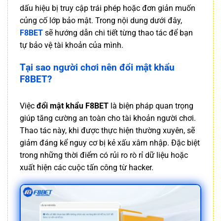
dấu hiệu bị truy cập trái phép hoặc đơn giản muốn
củng cố lớp bảo mật. Trong nội dung dưới đây,
F8BET
sẽ hướng dẫn chi tiết từng thao tác để bạn
tự bảo vệ tài khoản của mình.
Tại sao người chơi nên đổi mật khẩu
F8BET?
Việc
đổi mật khẩu F8BET
là biện pháp quan trọng
giúp tăng cường an toàn cho tài khoản người chơi.
Thao tác này, khi được thực hiện thường xuyên, sẽ
giảm đáng kể nguy cơ bị kẻ xấu xâm nhập. Đặc biệt
trong những thời điểm có rủi ro rò rỉ dữ liệu hoặc
xuất hiện các cuộc tấn công từ hacker.