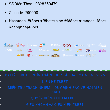
Số Điện Thoại: 0328350479
Zipcode: 700000
Hashtags: #f8bet #f8betcasino #f88bet #trangchuf8bet
#dangnhapf8bet
ĐẠI LÝ F8BET – CHÍNH SÁCH HỢP TÁC ĐẠI LÝ ONLINE 2025
LIÊN HỆ F8BET
MIỄN TRỪ TRÁCH NHIỆM – QUY ĐỊNH BẢO VỆ HỘI VIÊN
F8BET
QUYỀN RIÊNG TƯ TẠI F8BET
ĐIỀU KHOẢN VÀ ĐIỀU KIỆN F8BET