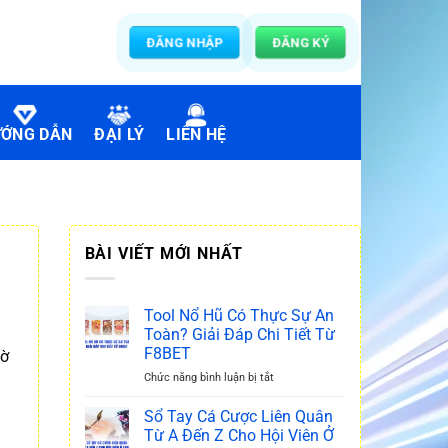
ĐĂNG NHẬP
ĐĂNG KÝ
ỚNG DẪN
ĐẠI LÝ
LIÊN HỆ
BÀI VIẾT MỚI NHẤT
Tool Nổ Hũ Có Thực Sự An
Toàn? Giải Đáp Chi Tiết Từ
F8BET
iờ
ở
Chức năng bình luận bị tắt
Tool
Nổ
Sổ Tay Cá Cược Liên Quân
Hũ
Từ A Đến Z Cho Hội Viên Ở
Có