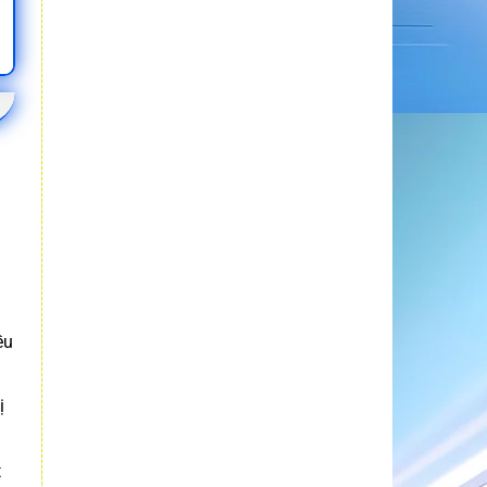
ều
ị
t