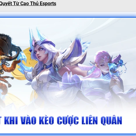
 Quyết Từ Cao Thủ Esports