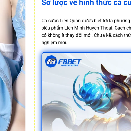
Sở lược về hình thức cá c
Cá cược Liên Quân được biết tới là phương
siêu phẩm Liên Minh Huyền Thoại. Cách ch
có không ít thay đổi mới. Chưa kể, cách thứ
nghiệm mới.